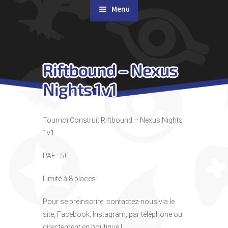
Menu
Rachat de cartes
Riftbound – Nexus
Agenda
Nights 1v1
Contact & Accès
Tournoi Construit Riftbound – Nexus Nights
1v1
PAF : 5€
Limité à 8 places
Pour se préinscrire, contactez-nous via le
site, Facebook, Instagram, par téléphone ou
directement en boutique !