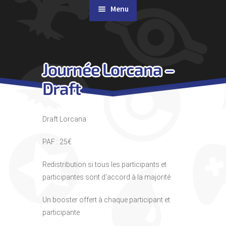
Menu
Rachat de cartes
Journée Lorcana –
Agenda
Draft
Contact & Accès
Draft Lorcana
PAF : 25€
Redistribution si tous les participants et
participantes sont d’accord à la majorité
Un booster offert à chaque participant et
participante