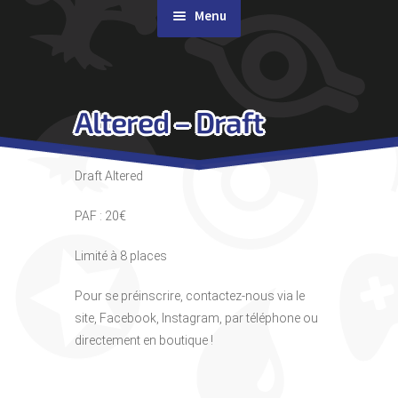
Menu
Rachat de cartes
Altered – Draft
Agenda
Contact & Accès
Draft Altered
PAF : 20€
Limité à 8 places
Pour se préinscrire, contactez-nous via le
site, Facebook, Instagram, par téléphone ou
directement en boutique !