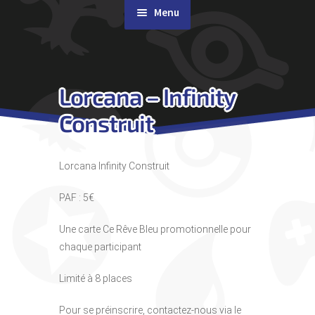
Menu
Rachat de cartes
Lorcana – Infinity
Agenda
Construit
Contact & Accès
Lorcana Infinity Construit
PAF : 5€
Une carte Ce Rêve Bleu promotionnelle pour
chaque participant
Limité à 8 places
Pour se préinscrire, contactez-nous via le