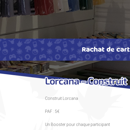
Rachat de car
Lorcana – Construit
Construit Lorcana
PAF : 5€
Un Booster pour chaque participant