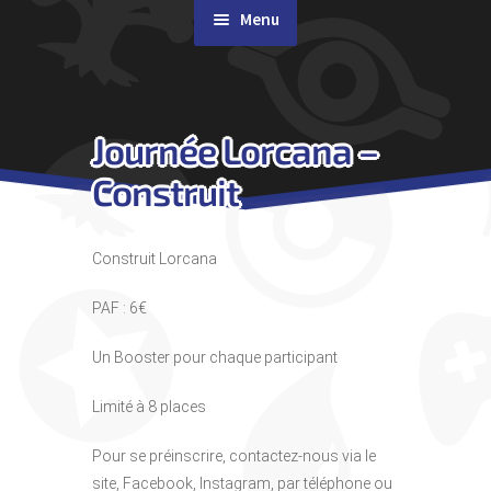
Menu
Rachat de cartes
Journée Lorcana –
Agenda
Construit
Contact & Accès
Construit Lorcana
PAF : 6€
Un Booster pour chaque participant
Limité à 8 places
Pour se préinscrire, contactez-nous via le
site, Facebook, Instagram, par téléphone ou