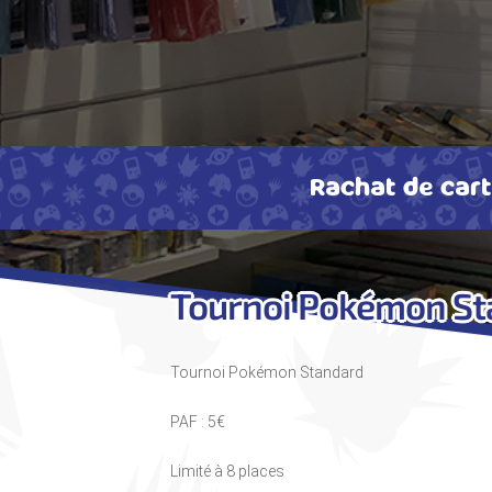
Rachat de car
Tournoi Pokémon S
Tournoi Pokémon Standard
PAF : 5€
Limité à 8 places