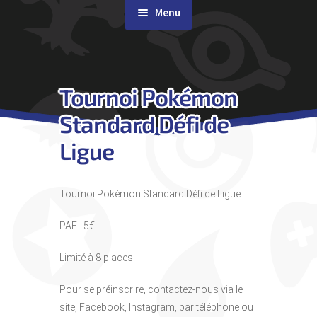
Menu
Rachat de cartes
Tournoi Pokémon
Agenda
Standard Défi de
Contact & Accès
Ligue
Tournoi Pokémon Standard Défi de Ligue
PAF : 5€
Limité à 8 places
Pour se préinscrire, contactez-nous via le
site, Facebook, Instagram, par téléphone ou