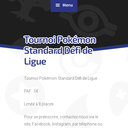
Menu
Rachat de cartes
Tournoi Pokémon
Agenda
Standard Défi de
Contact & Accès
Ligue
Tournoi Pokémon Standard Défi de Ligue
PAF : 5€
Limité à 8 places
Pour se préinscrire, contactez-nous via le
site, Facebook, Instagram, par téléphone ou