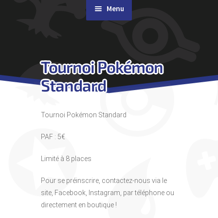
Menu
Rachat de cartes
Tournoi Pokémon
Agenda
Standard
Contact & Accès
Tournoi Pokémon Standard
PAF : 5€
Limité à 8 places
Pour se préinscrire, contactez-nous via le
site, Facebook, Instagram, par téléphone ou
directement en boutique !