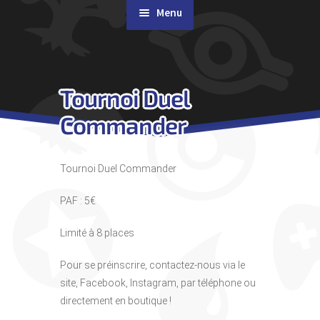
Menu
Rachat de cartes
Tournoi Duel
Agenda
Commander
Contact & Accès
Tournoi Duel Commander
PAF : 5€
Limité à 8 places
Pour se préinscrire, contactez-nous via le
site, Facebook, Instagram, par téléphone ou
directement en boutique !