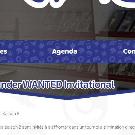
tes
Agenda
Con
nder WANTED Invitational
l Saison 8
saison 8 sont invités à s’affronter dans un tournoi à élimination direct