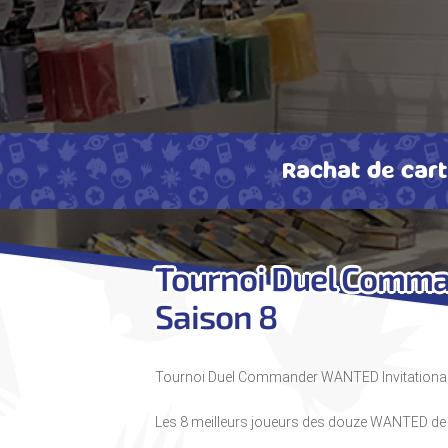
Rachat de car
Tournoi Duel Comma
Saison 8
Tournoi Duel Commander WANTED Invitationa
Les 8 meilleurs joueurs des douze WANTED de la 