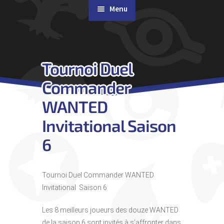
Menu
Rachat de cartes
Tournoi Duel
Agenda
Commander
Contact & Accès
WANTED
Invitational Saison
6
Tournoi Duel Commander WANTED
Invitational Saison 6
Les 8 meilleurs joueurs des douze WANTED
de la saison 6 sont invités à s’affronter dans