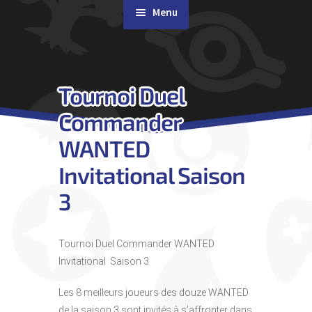
Menu
Rachat de cartes
Tournoi Duel
Agenda
Commander
Contact & Accès
WANTED
Invitational Saison
3
Tournoi Duel Commander WANTED
Invitational Saison 3
Les 8 meilleurs joueurs des douze WANTED
de la saison 3 sont invités à s’affronter dans