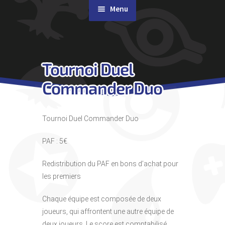
Menu
Rachat de cartes
Tournoi Duel
Agenda
Commander Duo
Contact & Accès
Tournoi Duel Commander Duo
PAF : 5€
Redistribution du PAF en bons d’achat pour
les premiers
Chaque équipe est composée de deux
joueurs, qui affrontent une autre équipe de
deux joueurs. Le score est comptabilisé