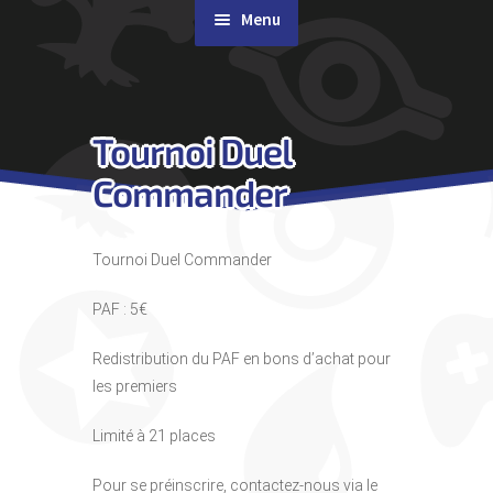
Menu
Rachat de cartes
Tournoi Duel
Agenda
Commander
Contact & Accès
Tournoi Duel Commander
PAF : 5€
Redistribution du PAF en bons d’achat pour
les premiers
Limité à 21 places
Pour se préinscrire, contactez-nous via le