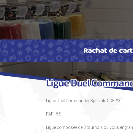
Rachat de car
Ligue Duel Command
Ligue Duel Commander Spéciale CDF #3
PAF : 5€
Ligue composée de 3 tournois ou vous engrange