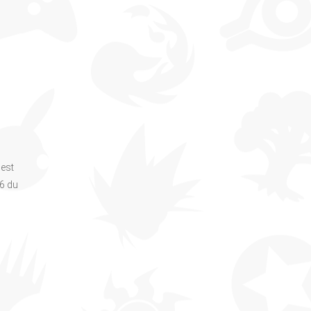
 est
26 du