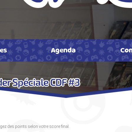
tes
Agenda
Con
er Spéciale CDF #3
z des points selon votre score final.