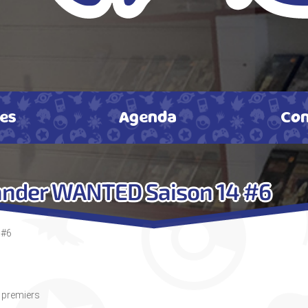
tes
Agenda
Con
ander WANTED Saison 14 #6
 #6
s premiers