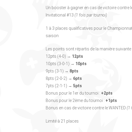
Un booster à gagner en cas de victoire contr
Invitational #13
(1 fois par tournoi)
1 à 3 places qualificatives pour le Championn
saison
Les points sont répartis de la manière suivante 
12pts (4-0) →
12pts
10pts (3-0-1) →
10pts
9pts (3-1) →
8pts
8pts (2-0-2) →
6pts
7pts (2-1-1) →
5pts
Bonus pour le 1er du tournoi :
+2pts
Bonus pour le 2ème du tournoi :
+1pts
Bonus en cas de victoire contre le WANTED
(1 
Limité à 21 places