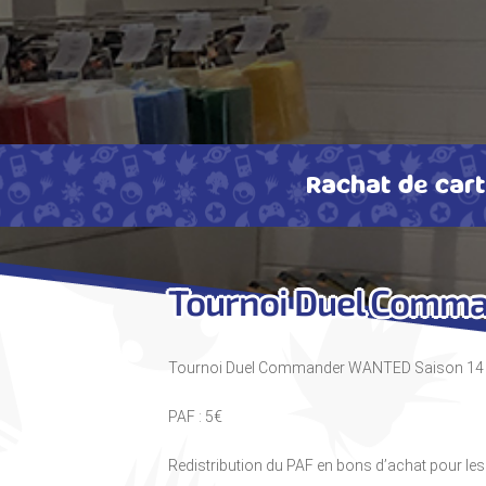
Rachat de car
Tournoi Duel Comm
Tournoi Duel Commander WANTED Saison 14
PAF : 5€
Redistribution du PAF en bons d’achat pour le