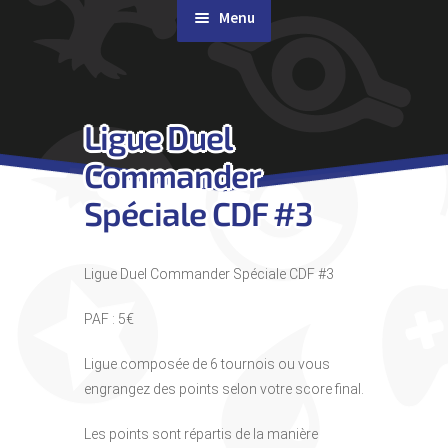
Menu
Rachat de cartes
Ligue Duel
Agenda
Commander
Contact & Accès
Spéciale CDF #3
Ligue Duel Commander Spéciale CDF #3
PAF : 5€
Ligue composée de 6 tournois ou vous
engrangez des points selon votre score final.
Les points sont répartis de la manière