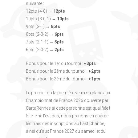
suivante :
12pts (4-0) →
12pts
10pts (3-0-1) →
10pts
9pts (3-1) →
8pts
8pts (2-0-2) →
6pts
7pts (2-1-1) →
5pts
6pts (2-0-2)
→ 2pts
Bonus pour le 1er du tournoi :
+3pts
Bonus pour le 2ème du tournoi :
+2pts
Bonus pour le 3ème du tournoi :
+1pts
Le premier ou la première verra sa place aux
Championnat de France 2026 couverte par
CartaRennes si cette personne est qualifiée !
Si elle ne l’est pas, nous prenons en charge
les frais des inscriptions au Last Chance,
ainsi qu’aux France 2027 du samedi et du