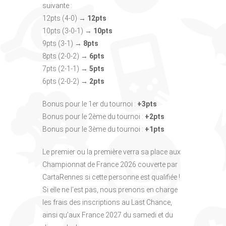
suivante :
12pts (4-0) →
12pts
10pts (3-0-1) →
10pts
9pts (3-1) →
8pts
8pts (2-0-2) →
6pts
7pts (2-1-1) →
5pts
6pts (2-0-2)
→ 2pts
Bonus pour le 1er du tournoi :
+3pts
Bonus pour le 2ème du tournoi :
+2pts
Bonus pour le 3ème du tournoi :
+1pts
Le premier ou la première verra sa place aux
Championnat de France 2026 couverte par
CartaRennes si cette personne est qualifiée !
Si elle ne l’est pas, nous prenons en charge
les frais des inscriptions au Last Chance,
ainsi qu’aux France 2027 du samedi et du