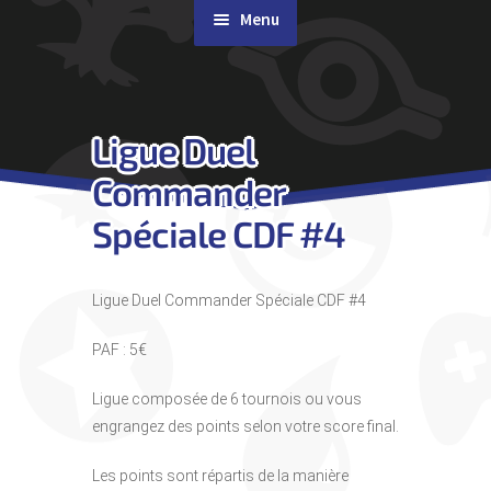
Menu
Rachat de cartes
Ligue Duel
Agenda
Commander
Contact & Accès
Spéciale CDF #4
Ligue Duel Commander Spéciale CDF #4
PAF : 5€
Ligue composée de 6 tournois ou vous
engrangez des points selon votre score final.
Les points sont répartis de la manière