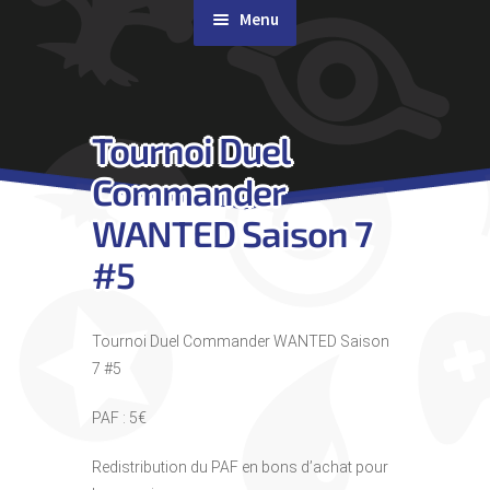
Menu
Rachat de cartes
Tournoi Duel
Agenda
Commander
Contact & Accès
WANTED Saison 7
#5
Tournoi Duel Commander WANTED Saison
7 #5
PAF : 5€
Redistribution du PAF en bons d’achat pour