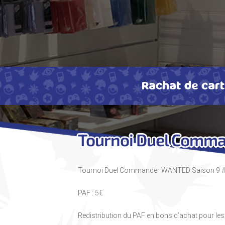
Rachat de car
Tournoi Duel Comm
Tournoi Duel Commander WANTED Saison 9 
PAF : 5€
Redistribution du PAF en bons d’achat pour le