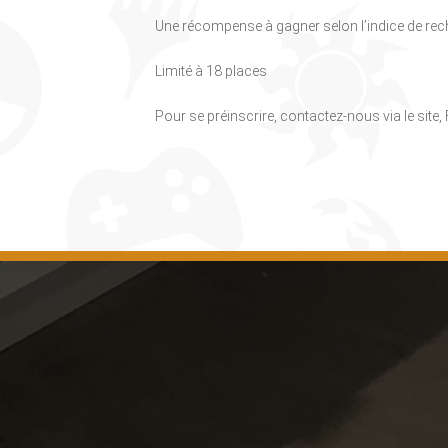
Une récompense à gagner selon l’indice de rec
Limité à 18 places
Pour se préinscrire, contactez-nous via le site