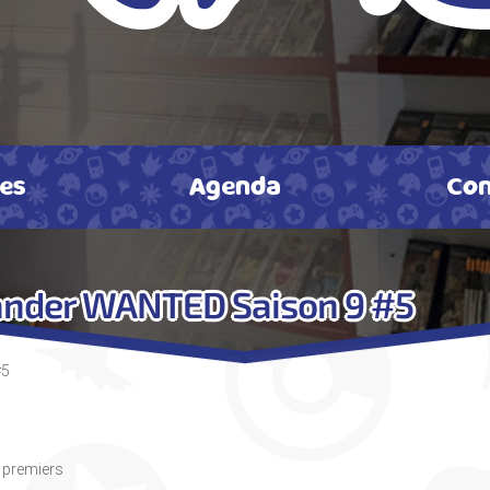
tes
Agenda
Con
ander WANTED Saison 9 #5
#5
s premiers