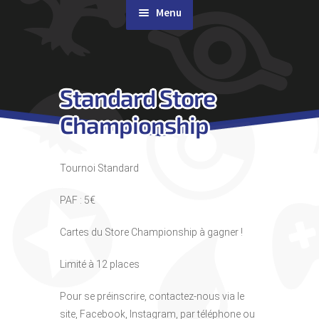
Menu
Rachat de cartes
Standard Store
Agenda
Championship
Contact & Accès
Tournoi Standard
PAF : 5€
Cartes du Store Championship à gagner !
Limité à 12 places
Pour se préinscrire, contactez-nous via le
site, Facebook, Instagram, par téléphone ou