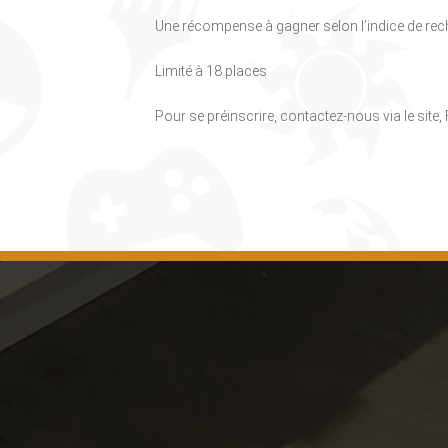
Une récompense à gagner selon l’indice de rec
Limité à 18 places
Pour se préinscrire, contactez-nous via le site