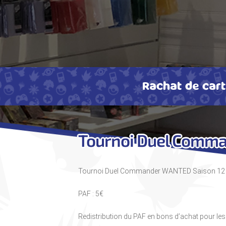
Rachat de car
Tournoi Duel Comm
Tournoi Duel Commander WANTED Saison 12
PAF : 5€
Redistribution du PAF en bons d’achat pour le