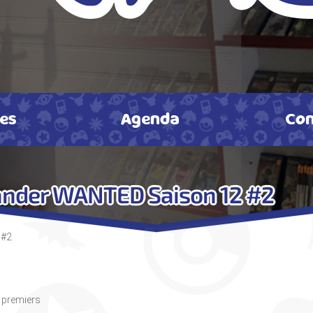
tes
Agenda
Con
ander WANTED Saison 12 #2
 #2
s premiers