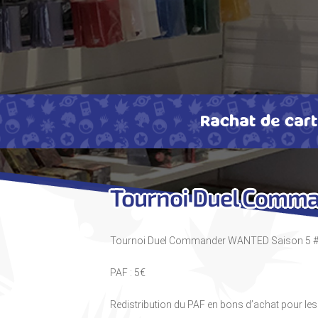
Rachat de car
Tournoi Duel Comm
Tournoi Duel Commander WANTED Saison 5 
PAF : 5€
Redistribution du PAF en bons d’achat pour le