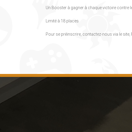
Un Booster à gagner à chaque victoire contre l
Limité à 18 places
Pour se préinscrire, contactez-nous via le site