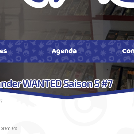
tes
Agenda
Con
ander WANTED Saison 5 #7
#7
s premiers