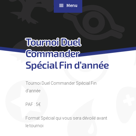
Menu
Rachat de cartes
Tournoi Duel
Agenda
Commander
Contact & Accès
Spécial Fin d’année
Tournoi Duel Commander Spécial Fin
d’année
PAF : 5€
Format Spécial qui vous sera dévoilé avant
le tournoi