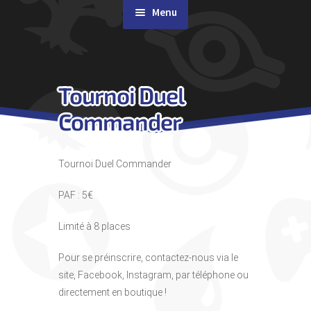
Menu
Rachat de cartes
Tournoi Duel
Agenda
Commander
Contact & Accès
Tournoi Duel Commander
PAF : 5€
Limité à 8 places
Pour se préinscrire, contactez-nous via le
site, Facebook, Instagram, par téléphone ou
directement en boutique !