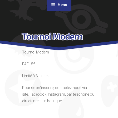
Menu
Rachat de cartes
Tournoi Modern
Agenda
Contact & Accès
Tournoi Modern
PAF : 5€
Limité à 8 places
Pour se préinscrire, contactez-nous via le
site, Facebook, Instagram, par téléphone ou
directement en boutique !