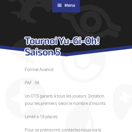
Menu
Rachat de cartes
Tournoi Yu-Gi-Oh!
Agenda
Saison 5
Contact & Accès
Format Avancé
PAF : 5€
Un OTS garanti à tous les joueurs. Dotation
pour les premiers selon le nombre d’inscrits.
Limité à 18 places
Pour se préinscrire, contactez-nous via le