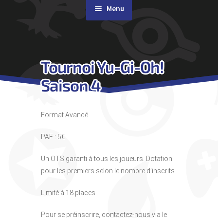
Menu
Rachat de cartes
Tournoi Yu-Gi-Oh!
Agenda
Saison 4
Contact & Accès
Format Avancé
PAF : 5€
Un OTS garanti à tous les joueurs. Dotation
pour les premiers selon le nombre d’inscrits.
Limité à 18 places
Pour se préinscrire, contactez-nous via le