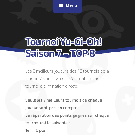
Menu
Rachat de cartes
Tournoi Yu-Gi-Oh!
Agenda
Saison 7 – TOP 8
Contact & Accès
Les 8 meilleurs joueurs des 12 tournois de la
saison 7 sont invités à s’affronter dans un
tournoi à élimination directe.
Seuls les 7 meilleurs tournois de chaque
joueur sont pris en compte.
La répartition des points gagnés sur chaque
tournoi est la suivante :
1er : 10 pts