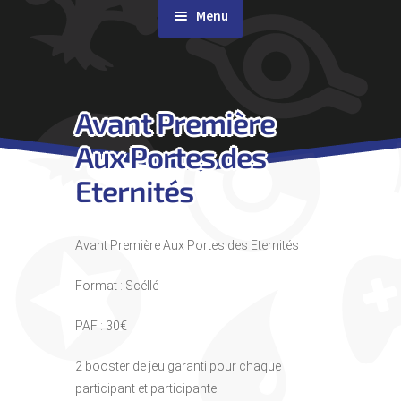
Menu
Rachat de cartes
Avant Première
Agenda
Aux Portes des
Contact & Accès
Eternités
Avant Première Aux Portes des Eternités
Format : Scéllé
PAF : 30€
2 booster de jeu garanti pour chaque
participant et participante