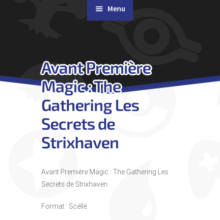
Menu
Rachat de cartes
Avant Première
Agenda
Magic : The
Contact & Accès
Gathering Les
Secrets de
Strixhaven
Avant Première Magic : The Gathering Les
Secrets de Strixhaven
Format : Scéllé