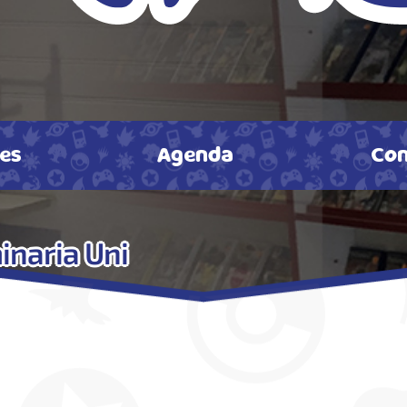
tes
Agenda
Con
inaria Uni