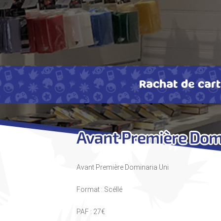
Rachat de car
Avant Première Dom
Avant Première Dominaria Uni
Format : Scéllé
PAF : 27€