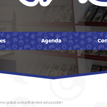
tes
Agenda
Con
oi gratuit ou le prêt de deck est possible !