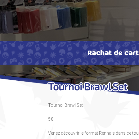
Rachat de car
Tournoi Brawl Set
Tournoi Brawl Set
5€
Venez découvrir le format Rennais dans ce tourn