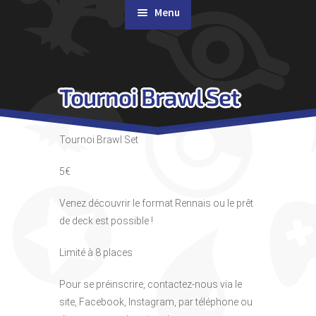
Menu
Rachat de cartes
Tournoi Brawl Set
Agenda
Contact & Accès
Tournoi Brawl Set
5€
Venez découvrir le format Rennais ou le prêt
de deck est possible !
Limité à 8 places
Pour se préinscrire, contactez-nous via le
site, Facebook, Instagram, par téléphone ou