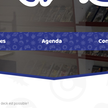
tes
Agenda
Con
 deck est possible !