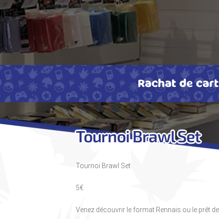
Rachat de car
Tournoi Brawl Set
Tournoi Brawl Set
5€
Venez découvrir le format Rennais ou le prêt de