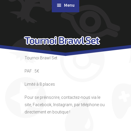
Menu
Rachat de cartes
Tournoi Brawl Set
Agenda
Contact & Accès
Tournoi Brawl Set
PAF : 5€
Limité à 8 places
Pour se préinscrire, contactez-nous via le
site, Facebook, Instagram, par téléphone ou
directement en boutique !